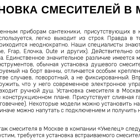
НОВКА СМЕСИТЕЛЕЙ В 
ненным приборам сантехники, присутствующих в 
пользуется, легко выходит из строя. Правда в 
 приходится неоднократно. Наши специалисты знаю
eme, Frap, Елочка, Oute и других). Действительн
са. Единственное значительное различие имеется 
нструментов, обычная установка душевого смесит
ируемый на борт ванны, отличается особым крепле
тве случаев, поворотный, а не фиксированный. В
ружить, что у него современное электронное упра
входит ручной душ. Установка смесителя в Москв
в конструкционном плане. Присутствует сливная г
говечнее). Некоторые модели можно установить на
 иначе можно напутать с подключением и получить 
таж смесителя в Москве в компании «Умелец» след
устим, требуется установка встраиваемого смесител