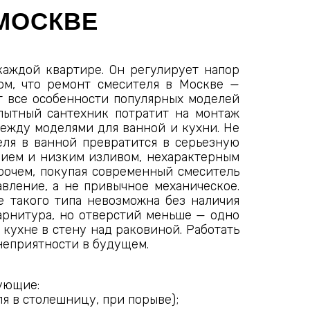
МОСКВЕ
каждой квартире. Он регулирует напор
том, что ремонт смесителя в Москве —
т все особенности популярных моделей
о опытный сантехник потратит на монтаж
между моделями для ванной и кухни. Не
еля в ванной превратится в серьезную
нием и низким изливом, нехарактерным
прочем, покупая современный смеситель
вление, а не привычное механическое.
е такого типа невозможна без наличия
арнитура, но отверстий меньше — одно
 кухне в стену над раковиной. Работать
неприятности в будущем.
ующие:
я в столешницу, при порыве);