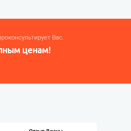
роконсультирует Вас.
пным ценам!